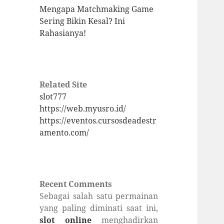
Mengapa Matchmaking Game
Sering Bikin Kesal? Ini
Rahasianya!
Related Site
slot777
https://web.myusro.id/
https://eventos.cursosdeadestr
amento.com/
Recent Comments
Sebagai salah satu permainan
yang paling diminati saat ini,
slot online
menghadirkan