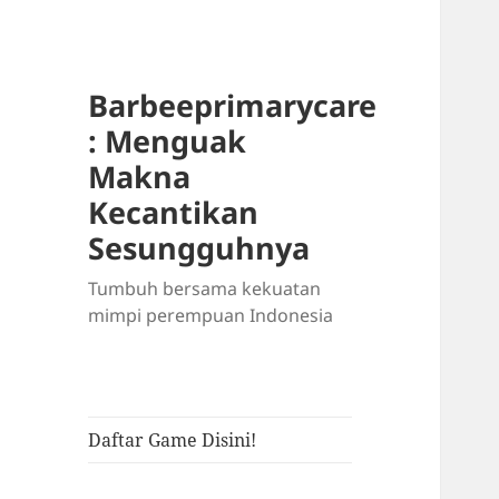
Barbeeprimarycare
: Menguak
Makna
Kecantikan
Sesungguhnya
Tumbuh bersama kekuatan
mimpi perempuan Indonesia
Daftar Game Disini!