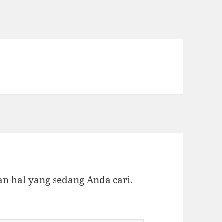
 hal yang sedang Anda cari.