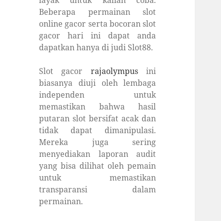
layak untuk kalian coba.
Beberapa permainan slot
online gacor serta bocoran slot
gacor hari ini dapat anda
dapatkan hanya di judi Slot88.
Slot gacor
rajaolympus
ini
biasanya diuji oleh lembaga
independen untuk
memastikan bahwa hasil
putaran slot bersifat acak dan
tidak dapat dimanipulasi.
Mereka juga sering
menyediakan laporan audit
yang bisa dilihat oleh pemain
untuk memastikan
transparansi dalam
permainan.