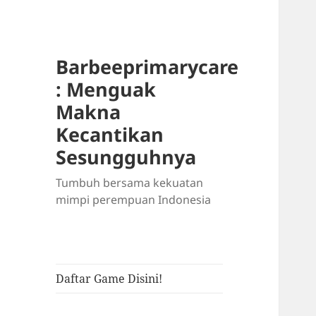
Barbeeprimarycare
: Menguak
Makna
Kecantikan
Sesungguhnya
Tumbuh bersama kekuatan
mimpi perempuan Indonesia
Daftar Game Disini!