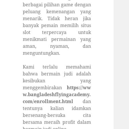
berbagai pilihan game dengan
peluang kemenangan yang
menarik. Tidak heran jika
banyak pemain memilih situs
slot terpercaya untuk
menikmati permainan yang
aman, nyaman, dan
menguntungkan.
Kami terlalu memahami
bahwa bermain judi adalah
kesibukan yang
menggembirakan
https://ww
w.bangladeshflyingacademy.
com/enrollment.html
dan
tentunya kalian idamkan
bersenang-bersuka cita
bersama meraih profit dalam