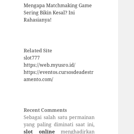
Mengapa Matchmaking Game
Sering Bikin Kesal? Ini
Rahasianya!
Related Site
slot777
https://web.myusro.id/
https://eventos.cursosdeadestr
amento.com/
Recent Comments
Sebagai salah satu permainan
yang paling diminati saat ini,
slot online
menghadirkan