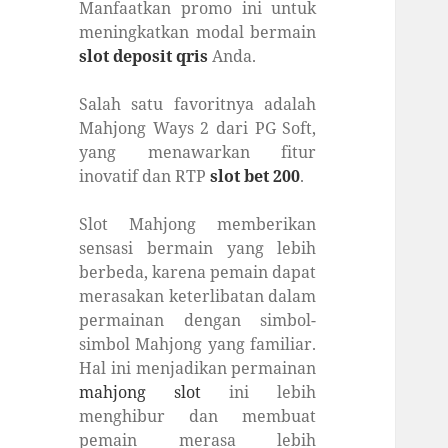
Manfaatkan promo ini untuk
meningkatkan modal bermain
slot deposit qris
Anda.
Salah satu favoritnya adalah
Mahjong Ways 2 dari PG Soft,
yang menawarkan fitur
inovatif dan RTP
slot bet 200
.
Slot Mahjong memberikan
sensasi bermain yang lebih
berbeda, karena pemain dapat
merasakan keterlibatan dalam
permainan dengan simbol-
simbol Mahjong yang familiar.
Hal ini menjadikan permainan
mahjong slot
ini lebih
menghibur dan membuat
pemain merasa lebih