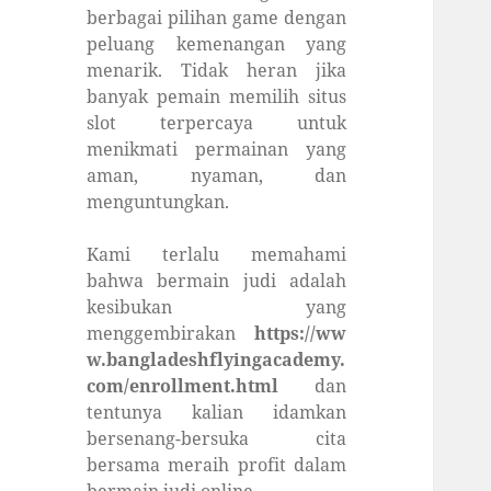
berbagai pilihan game dengan
peluang kemenangan yang
menarik. Tidak heran jika
banyak pemain memilih situs
slot terpercaya untuk
menikmati permainan yang
aman, nyaman, dan
menguntungkan.
Kami terlalu memahami
bahwa bermain judi adalah
kesibukan yang
menggembirakan
https://ww
w.bangladeshflyingacademy.
com/enrollment.html
dan
tentunya kalian idamkan
bersenang-bersuka cita
bersama meraih profit dalam