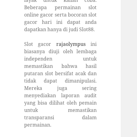
layak untuk kalian coba.
Beberapa permainan slot
online gacor serta bocoran slot
gacor hari ini dapat anda
dapatkan hanya di judi Slot88.
Slot gacor
rajaolympus
ini
biasanya diuji oleh lembaga
independen untuk
memastikan bahwa hasil
putaran slot bersifat acak dan
tidak dapat dimanipulasi.
Mereka juga sering
menyediakan laporan audit
yang bisa dilihat oleh pemain
untuk memastikan
transparansi dalam
permainan.