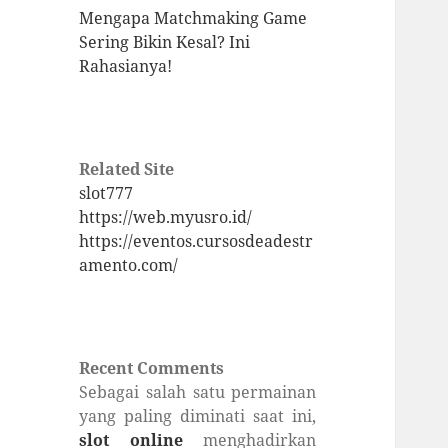
Mengapa Matchmaking Game
Sering Bikin Kesal? Ini
Rahasianya!
Related Site
slot777
https://web.myusro.id/
https://eventos.cursosdeadestr
amento.com/
Recent Comments
Sebagai salah satu permainan
yang paling diminati saat ini,
slot online
menghadirkan