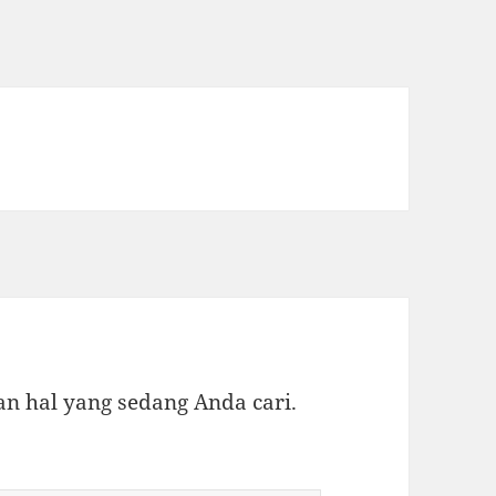
 hal yang sedang Anda cari.