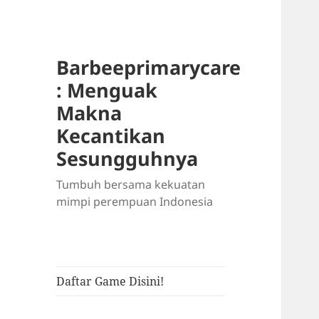
Barbeeprimarycare
: Menguak
Makna
Kecantikan
Sesungguhnya
Tumbuh bersama kekuatan
mimpi perempuan Indonesia
Daftar Game Disini!