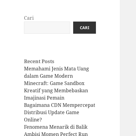
Cari
CARI
Recent Posts
Memahami Jenis Mata Uang
dalam Game Modern
Minecraft: Game Sandbox
Kreatif yang Membebaskan
Imajinasi Pemain
Bagaimana CDN Mempercepat
Distribusi Update Game
Online?
Fenomena Menarik di Balik
Ambisi Momen Perfect Run