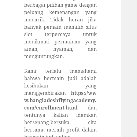
berbagai pilihan game dengan
peluang kemenangan yang
menarik. Tidak heran jika
banyak pemain memilih situs
slot terpercaya untuk
menikmati permainan yang
aman, nyaman, dan
menguntungkan.
Kami terlalu memahami
bahwa bermain judi adalah
kesibukan yang
menggembirakan
https://ww
w.bangladeshflyingacademy.
com/enrollment.html
dan
tentunya kalian idamkan
bersenang-bersuka cita
bersama meraih profit dalam