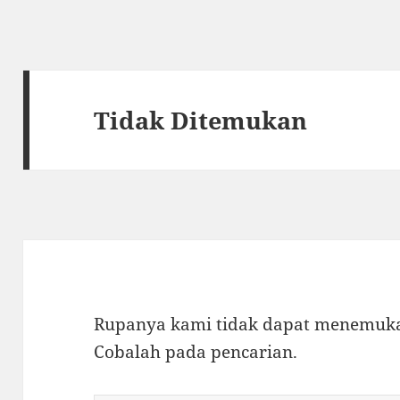
Tidak Ditemukan
Rupanya kami tidak dapat menemukan
Cobalah pada pencarian.